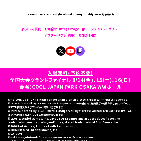
STAGE:0 eSPORTS High-School Championship 2026 実行委員会
よくあるご質問
お問合せ [ info@stage0.jp ]
プライバシーポリシー
ポスター・チラシ(PDF)
参加の手引き
入場無料・予約不要！
全国大会グランドファイナル 8/14(金)、15(土)、16(日)
会場：COOL JAPAN PARK OSAKA WWホール
© 『STAGE:0 eSPORTS High-School Championship 2026 実行委員会』 All rights reserved.
© 2026 Supercell Oy. BRAWL STARSはSupercell Oyの商標です。無断複写・転載を禁じます。本ゲームに
はアプリ内購入およびランダムな報酬が含まれます。
© 2026 Supercell Oy. CLASH ROYALEはSupercell Oyの商標です。無断複写・転載を禁じます。本ゲームに
はアプリ内購入およびランダムな報酬が含まれます。
© 2009-2026 Riot Games, Inc. LEAGUE OF LEGENDS and any associated logos are
trademarks, service marks, and/or registered trademarks of Riot Games, Inc.
©2026 Riot Games, Inc. Used With Permission.
©2026 Blizzard Entertainment, Inc.
©CAPCOM
©Pokémon/Nintendo/Creatures/GAME FREAK ©2021 Tencent