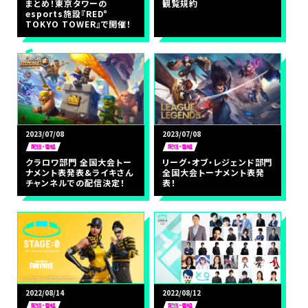
まとめ！東京タワーの
観覧規約
esports施設『RED°
TOKYO TOWER』で開催！
2023/07/08
2023/07/08
配信・番組
配信・番組
クラロワ部門 全国大会トー
リーグ・オブ・レジェンド部門
ナメント表発表&ライキさん
全国大会トーナメント表発
チャンネルでの配信決定！
表！
2022/08/14
2022/08/12
配信・番組
配信・番組